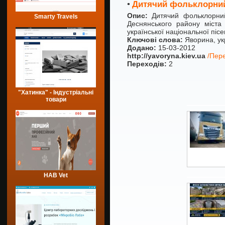
•
Дитячий фольклорни
Опис:
Дитячий фольклорни
Smarty Travels
Деснянського району міста
української національної піс
Ключові слова:
Яворина, укр
Додано:
15-03-2012
http://yavoryna.kiev.ua
/Пере
Переходів:
2
"Хатинка" - Індустріальні
товари
HAB Vet