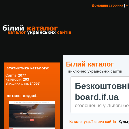
Домашня сторінка
|
+
Білий каталог
статистика каталогу:
виключно українських сайтів
Сайтів:
2077
Категорій:
293
Безкоштов
Вихідних хітів:
24057
board.if.ua
останні додані:
оголошення у Львові бе
Каталог українських сайтів
- Культ