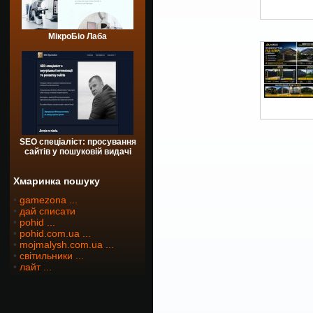
МікроБіо Лаба
SEO спеціаліст: просування
сайтів у пошуковій видачі
Хмаринка пошуку
•
gamezona ...
•
дай списати
•
pohid ...
•
pohid.com.ua ...
•
mojmalysh.com.ua ...
•
світильники ...
•
лайт ...