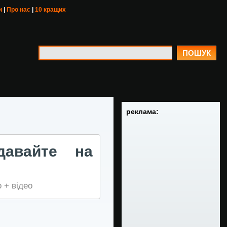
и
|
Про нас
|
10 кращих
ПОШУК
реклама:
давайте на
 + відео