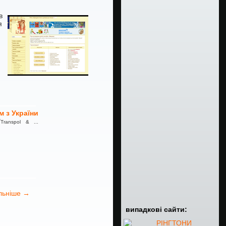
в
я
м з України
anspol & ...
льніше →
випадкові сайти: