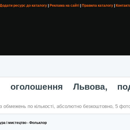
 Додати ресурс до каталогу
|
Реклама на сайті
|
Правила каталогу
|
Контакт
ні оголошення Львова, по
з обмежень по кількості, абсолютно безкоштовно, 5 фото
ура і мистецтво - Фольклор