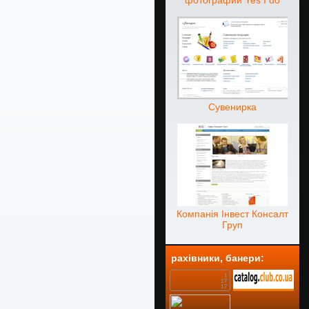
фотографии Yes I do
Сувенирка
Компанія Інвест Консалт
Груп
рахівники, банери: