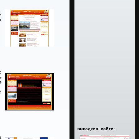
,
м
а
ю
ь
в
р
випадкові сайти:
в