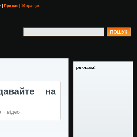
и
|
Про нас
|
10 кращих
ПОШУК
реклама:
давайте на
 + відео