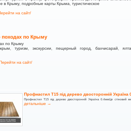
е в Крыму, подробные карты Крыма, туристическое
Перейти на сайт/
о походах по Крыму
дах по Крыму
рым, туризм, экскурсии, пещерный город, бахчисарай, ялта
Перейти на сайт/
Профнастил Т15 під дерево двосторонній Україна 
Профнастил Т15 під дерево двосторонній Україна 0.4ммЦе стіновий ме
детальніше →