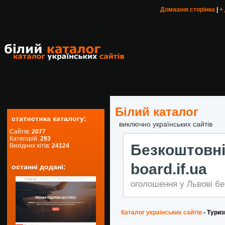
Домашня сторінка
|
+
Білий каталог
статистика каталогу:
виключно українських сайтів
Сайтів:
2077
Категорій:
293
Безкоштов
Вихідних хітів:
24124
board.if.ua
останні додані:
оголошення у Львові бе
Каталог українських сайтів
- Туриз