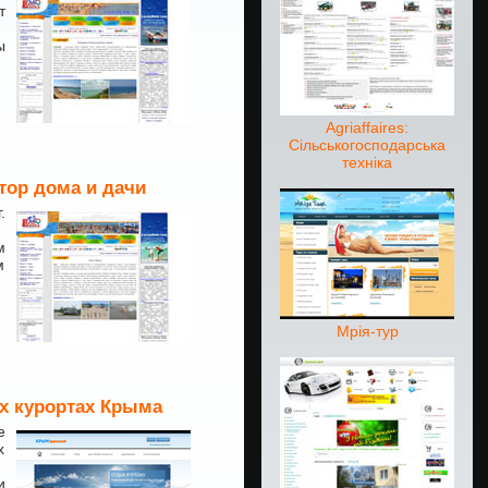
т
ы
Agriaffaires:
Сільськогосподарська
техніка
тор дома и дачи
.
м
м
Мрія-тур
ых курортах Крыма
е
х
и