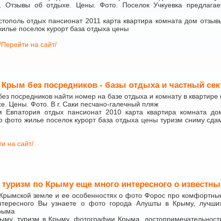
м. Отзывы об отдыхе. Цены. Фото. Поселок Учкуевка предлагае
ополь отдых пансионат 2011 карта квартира комната дом отзыв
илье поселок курорт база отдыха цены
/Перейти на сайт/
 Крым без посредников - базы отдыха и частный сек
ез посредников найти номер на базе отдыха и комнату в квартире г
е. Цены. Фото. В г. Саки песчано-галечный пляж
Евпатория отдых пансионат 2010 карта квартира комната до
р фото жилье поселок курорт база отдыха цены туризм сниму сда
и на сайт/
 туризм по Крыму еще много интересного о известн
 Крымской земле и ее особенностях о фото Форос про комфортны
тересного Вы узнаете о фото города Алушты в Крыму, лучши
рыма
ыму, туризм в Крыму, фотографии Крыма, достопримечательност