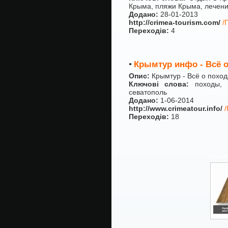
Крыма, пляжи Крыма, лечени
Додано:
28-01-2013
http://crimea-tourism.com/
/
Переходів:
4
•
Крымтур инфо - Всё 
Опис:
Крымтур - Всё о похо
Ключові слова:
походы, к
севатополь
Додано:
1-06-2014
http://www.crimeatour.info/
/
Переходів:
18