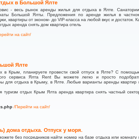
тдых в Большой Ялте
вис - весь рынок аренды жилья для отдыха в Ялте. Санатории
онаты Большой Ялты. Предложения по аренде жилья в частно
джи, квартиры от эконом- до VIP-класса на любой вкус и достаток. К
тдых аренда снять дом квартира отель
ерейти на сайт/
льшой Ялте
х в Крым, планируете провести свой отпуск в Ялте? С помощь
кого сервиса Ялта Rent Вы можете легко и просто подобрат
ы для отдыха в Крыму, в Ялте. Любые варианты аренды квартир 
я туризм отдых Крым Ялта аренда квартира снять частный секто
ts.php
/Перейти на сайт/
ь) дома отдыха. Отпуск у моря.
ожете без посредников найти номер на базе отдыха или комнату 