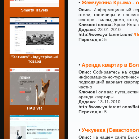
•
Жемчужина Крыма - о
Опис:
Информационный сер
Smarty Travels
отели, гостиницы и панси
секторе - виллы, дома, котте
Ключові слова:
Крым Ялта о
Додано:
23-01-2010
http://www.yaltarent.com/
/П
Переходів:
5
"Хатинка" - Індустріальні
товари
•
Аренда квартир в Бо
Опис:
Собираетесь на отды
информационно-туристичес
подходящий вариант квартир
частно
Ключові слова:
путешестви
аренда квартиры
Додано:
13-11-2010
http://www.yaltarent.com/fla
HAB Vet
Переходів:
5
•
Учкуевка (Севастопол
Опис:
На нашем сайте Вы см