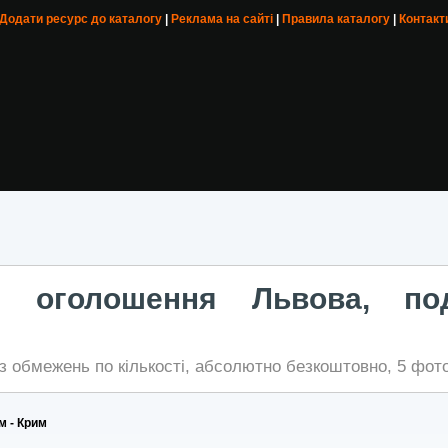
 Додати ресурс до каталогу
|
Реклама на сайті
|
Правила каталогу
|
Контакт
ні оголошення Львова, по
з обмежень по кількості, абсолютно безкоштовно, 5 фото
м - Крим