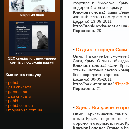
квартире п. Учкуевка, Кры
недорогой отдых в Крыму.
Ключові слова:
Крым Севаст
МікроБіо Лаба
частный сектор номер фото ж
Додано:
13-05-2011
http://uchkuevka-rest.at.ua/
Переходів:
20
•
Отдых в городе Саки,
Опис:
На сайте Вы сможете б
SEO спеціаліст: просування
Саки, Крым. Отзывы об отдых
сайтів у пошуковій видачі
Ключові слова:
Саки Крым 
отзывы частный сектор номе
Хмаринка пошуку
без посредников аренда
Додано:
30-05-2011
•
pohid ...
http://saki-rest.at.ua/
/Перейт
•
дай списати
Переходів:
21
•
gamezona ...
•
дай списати
•
pohid ...
•
pohid.com.ua ...
•
Здесь Вы узнаете про
•
mojmalysh.com.ua ...
Опис:
Туристический сайт о
отели Крыма еще много ин
морских и озерных пляжах К
Ключові слова:
Отдых в Кр