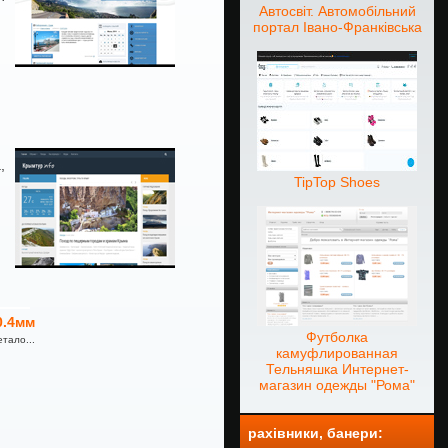
Автосвіт. Автомобільний
портал Івано-Франківська
,
TipTop Shoes
0.4мм
Футболка
тало...
камуфлированная
Тельняшка Интернет-
магазин одежды "Рома"
рахівники, банери: