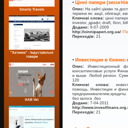
•
Цінні папери (securitie
Опис:
На сайті цікаво та дос
Smarty Travels
терміни як: акції, облігації, ем
Ключові слова:
цінні папери,
investor, драфт, draft, білл, bi
Додано:
9-07-2009
http://cinnipaperi.org.ua/
/Пе
Переходів:
21
"Хатинка" - Індустріальні
товари
•
Инвестиции в бизнес
Опис:
Инвестиционный 
консалтинговые услуги Фина
и выше. Любой регион. Сумм
120
Ключові слова:
инвестиц
помощь, Инвестиции и фина
предпринимателям,кредиты 
без залога ,без
HAB Vet
Додано:
7-04-2011
http://www.investfinans.org
Переходів:
21