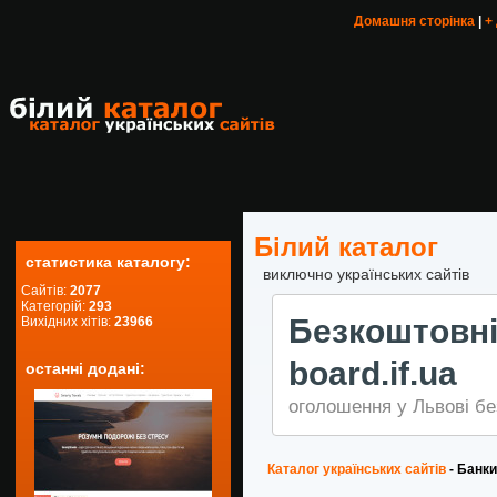
Домашня сторінка
|
+
Білий каталог
статистика каталогу:
виключно українських сайтів
Сайтів:
2077
Категорій:
293
Безкоштов
Вихідних хітів:
23966
board.if.ua
останні додані:
оголошення у Львові бе
Каталог українських сайтів
- Банки