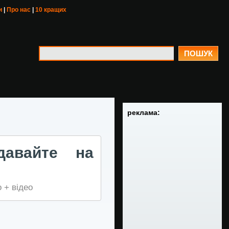
и
|
Про нас
|
10 кращих
ПОШУК
реклама:
давайте на
 + відео