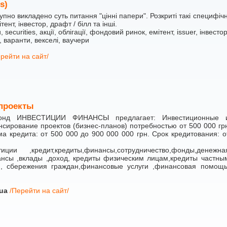
s)
тупно викладено суть питання "цінні папери". Розкриті такі специфічн
ітент, інвестор, драфт / білл та інші.
 securities, акції, облігації, фондовий ринок, емітент, issuer, інвестор
ll, варанти, векселі, ваучери
рейти на сайт/
-проекты
фонд ИНВЕСТИЦИИ ФИНАНСЫ предлагает: Инвестиционные 
нсирование проектов (бизнес-планов) потребностью от 500 000 гр
а кредита: от 500 000 до 900 000 000 грн. Срок кредитования: о
ии ,кредит,кредиты,финансы,сотрудничество,фонды,денежна
нсы ,вклады ,доход, кредиты физическим лицам,кредиты частны
, сбережения граждан,финансовые услуги ,финансовая помощь
.ua
/Перейти на сайт/