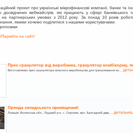
ійний проєкт про українські мікрофінансові компанії, банки та їхн
 досвідчених вебмайстрів, які працюють у сфері банківського т
я на партнерських умовах з 2012 року. За понад 10 років робот
 знання, якими хочемо поділитися з нашими користувачами.
кропозики
/Перейти на сайт/
Прес-гранулятор від виробника, гранулятор комбікорму, п
дета
Виготовляємо прес-гранулятори власного виробництва для гранулювання ко...
Оренда складського приміщення!
детальні
Локація: Волинська обл., Луцький р-н, с. Сирники, вул. Бригадний двір,...