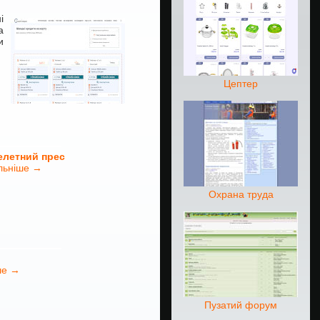
і
а
и
Цептер
елетний прес
льніше →
Охрана труда
ше →
Пузатий форум