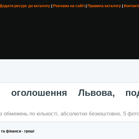
 Додати ресурс до каталогу
|
Реклама на сайті
|
Правила каталогу
|
Контакт
ні оголошення Львова, по
з обмежень по кількості, абсолютно безкоштовно, 5 фото
 та фінанси - гроші