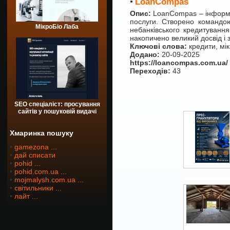
•
LoanCompas
Опис:
LoanCompas – інформац
послуги. Створено командою
МікроБіо Лаба
небанківського кредитуванн
накопичено великий досвід і
Ключові слова:
кредити, мі
Додано:
20-09-2025
https://loancompas.com.ua/
Переходів:
43
SEO спеціаліст: просування
сайтів у пошуковій видачі
Хмаринка пошуку
•
gamezona ...
•
дай списати
•
pohid ...
•
pohid.com.ua ...
•
mojmalysh.com.ua ...
•
світильники ...
•
лайт ...