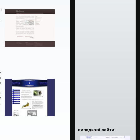
і
,
и
н
т
я
м
,
випадкові сайти: