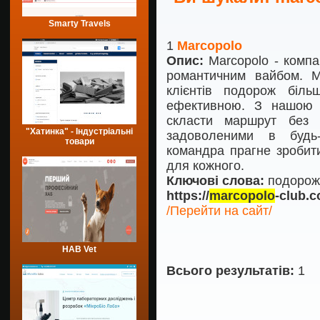
Smarty Travels
1
Marcopolo
Опис:
Marcopolo - компа
романтичним вайбом. 
клієнтів подорож біль
ефективною. З нашою 
скласти маршрут без 
"Хатинка" - Індустріальні
задоволеними в будь
товари
командра прагне зробит
для кожного.
Ключові слова:
подорож,
https://
marcopolo
-club.c
/Перейти на сайт/
HAB Vet
Всього результатів:
1