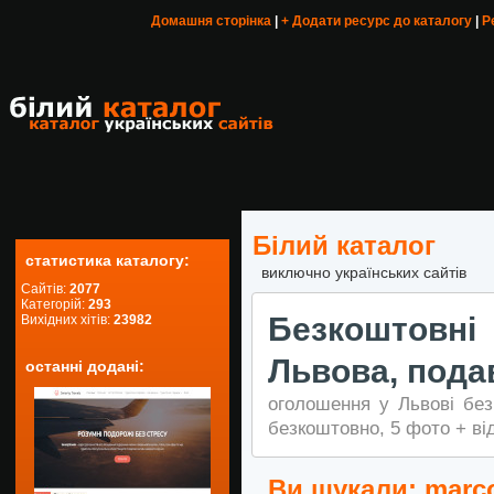
Домашня сторінка
|
+ Додати ресурс до каталогу
|
Р
Білий каталог
статистика каталогу:
виключно українських сайтів
Сайтів:
2077
Категорій:
293
Безкоштов
Вихідних хітів:
23982
Львова, подав
останні додані:
оголошення у Львові без
безкоштовно, 5 фото + ві
Ви шукали: marc