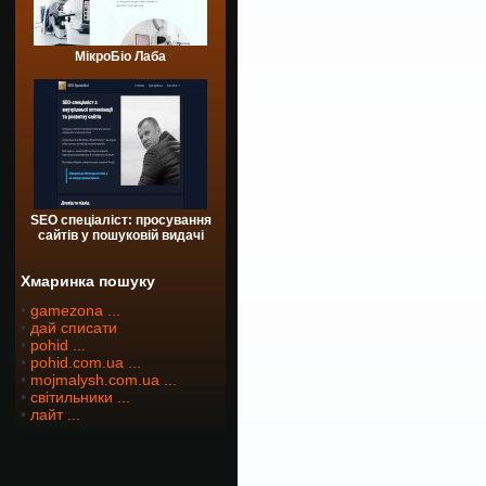
МікроБіо Лаба
SEO спеціаліст: просування
сайтів у пошуковій видачі
Хмаринка пошуку
•
gamezona ...
•
дай списати
•
pohid ...
•
pohid.com.ua ...
•
mojmalysh.com.ua ...
•
світильники ...
•
лайт ...