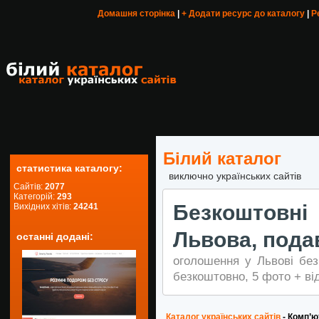
Домашня сторінка
|
+ Додати ресурс до каталогу
|
Р
Білий каталог
статистика каталогу:
виключно українських сайтів
Сайтів:
2077
Категорій:
293
Безкоштов
Вихідних хітів:
24241
Львова, подав
останні додані:
оголошення у Львові без
безкоштовно, 5 фото + ві
Каталог українських сайтів
- Комп’ю