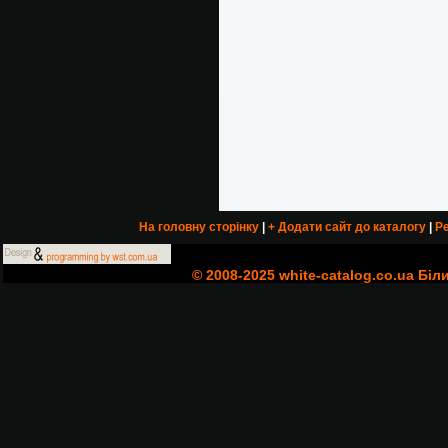
На головну сторінку
|
+ Додати сайт до каталогу
|
Ре
© 2008-2025 white-catalog.co.ua Біл