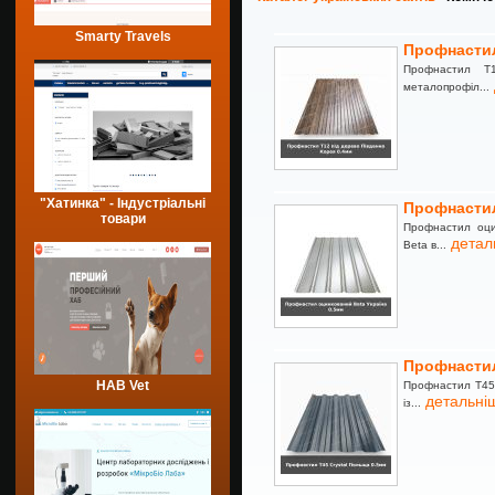
Smarty Travels
Профнастил
Профнастил Т
металопрофіл...
"Хатинка" - Індустріальні
Профнастил
товари
Профнастил оци
детал
Beta в...
Профнастил
HAB Vet
Профнастил Т45 
детальні
із...