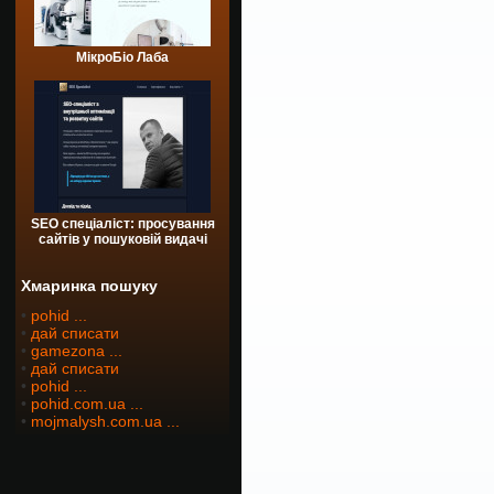
МікроБіо Лаба
SEO спеціаліст: просування
сайтів у пошуковій видачі
Хмаринка пошуку
•
pohid ...
•
дай списати
•
gamezona ...
•
дай списати
•
pohid ...
•
pohid.com.ua ...
•
mojmalysh.com.ua ...